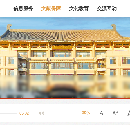
信息服务
文献保障
文化教育
交流互动
馆藏目录
论文、书、报告
数据库
电子图书和电子
机构知识库
馆际互借
新书通报
专利数据
站内搜索
字体
05:02
藏目录检索
论文、书刊、报告检索
数据库导航
电子图书和电子期刊