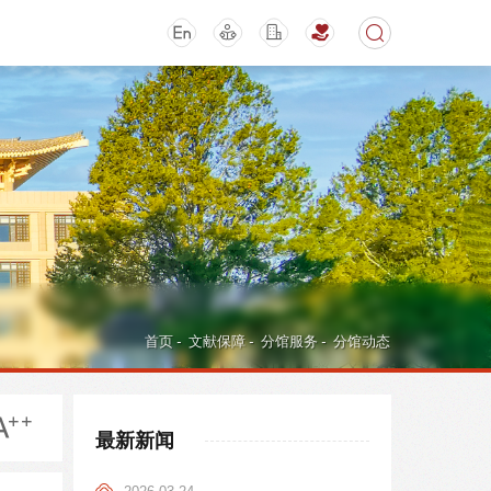
期刊
活动讲座
首页
-
文献保障
-
分馆服务
-
分馆动态
最新新闻
导航