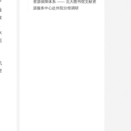
资源保障体系 —— 北大图书馆文献资
了
源服务中心赴外院分馆调研
业
收
，
水
运
机
资