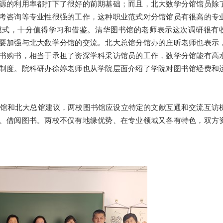
源的利用率都打下了很好的前期基础；而且，北大数学分馆馆员除
考咨询等专业性很强的工作，这种职业范式对分馆馆员有很高的专
模式，十分值得学习和借鉴。清华图书馆的老师表示这次调研很有
要加强与北大数学分馆的交流。北大总馆分馆办的庄昕老师也表示
书购书，相当于承担了资深学科采访馆员的工作，数学分馆能有高
制度。院科研办徐婷老师也从学院层面介绍了学院对图书馆经费和
和北大总馆建议，两校图书馆应设立特定的文献互通和交流互访
、借阅图书。两校不仅有地缘优势、在专业领域又各有特色，双方