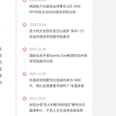
2026-03-24
韩国电子出版协会理事长LEE DAE
HYUN先生访问外国语学院分馆
2026-03-04
意大利文化部长亚历山德罗·朱利一行
莅临外国语学院图书馆参访
务
2025-12-29
同
国际知名学者Samita Sen教授到访外国
语学院图书分馆
书
流
2025-11-18
精
外国语学院图书分馆成功举办“AI时
的
代，我们还需要图书馆吗？”专题讲座
2025-10-27
外院分馆“意大利图书馆项目”赠书仪式
圆满举行，中意人文交流再添新纽带