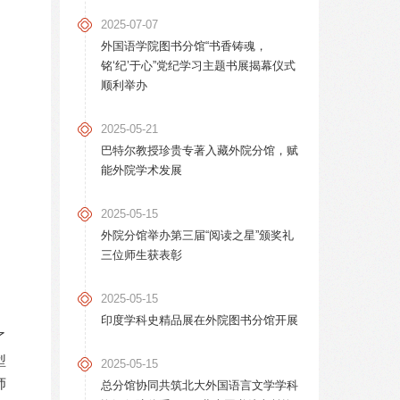
2025-07-07
外国语学院图书分馆“书香铸魂，
铭‘纪’于心”党纪学习主题书展揭幕仪式
顺利举办
2025-05-21
巴特尔教授珍贵专著入藏外院分馆，赋
能外院学术发展
2025-05-15
外院分馆举办第三届“阅读之星”颁奖礼
三位师生获表彰
2025-05-15
印度学科史精品展在外院图书分馆开展
了
型
2025-05-15
师
总分馆协同共筑北大外国语言文学学科