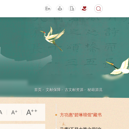
期刊
活动讲座
首页
-
文献保障
-
古文献资源
-
秘籍源流
方功惠“碧琳琅馆”藏书
导航