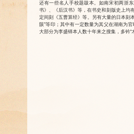
还有一些名人手校题跋本。如南宋初两浙东
书》、《后汉书》等，在书史和刻版史上均
定间刻《五曹算经》等。另有大量的日本刻本
陔”等印；其中有一定数量为其父在湖南为官时
大部分为李盛铎本人数十年来之搜集，多钤“木斋”