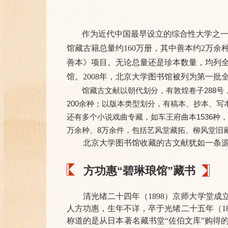
作为近代中国最早设立的综合性大学之一
馆藏古籍总量约160万册，其中善本约2万余
善本》项目。无论总量还是珍
本数量，均列
馆。2008年，北京大学图书馆被列为第一批
馆藏古文献以朝代划分，有敦煌卷子288号
200余种；以版本类型划分，有稿本、抄本、写本9
还有多个小说戏曲专藏，如车王府曲本1536种，
万余种、8万余件，包括艺风堂藏拓、柳风堂旧藏
北京大学图书馆收藏的古文献犹如一条
方功惠“碧琳琅馆”藏书
清光绪二十四年（1898）京师大学堂
人方功惠，生年不详，卒于光绪二十五年（1
称道的是从日本著名藏书堂“佐伯文库”购得