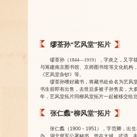
缪荃孙“艺风堂”拓片
缪荃孙（1844—1919），字炎之，
与筹建南京图书馆、京师图书馆等文化机构
《艺风堂杂钞》等。
缪荃孙嗜好藏书，将藏书处命名为艺风
书生前即有出售，去世后多被子孙售卖，大多流
年，艺风堂拓片同柳风堂拓片一起被移交给
张仁蠡“柳风堂”拓片
张仁蠡（1900－1951），字范卿
办、湖北督军公署秘书。曾在大城、武清、丰润