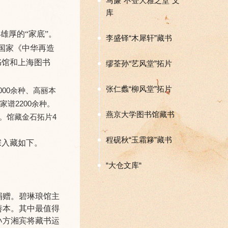
马廉“不登大雅之堂”文
库
雄厚的“家底
”。
李盛铎“木犀轩”藏书
选国家《中华再造
书馆和上海图书
缪荃孙“艺风堂”拓片
张仁蠡“柳风堂”拓片
00余种、高丽本
家谱2200余种。
燕京大学图书馆藏书
种。馆藏金石拓片4
程砚秋“玉霜簃”藏书
宗入藏如下。
“大仓文库“
捐赠。碧琳琅馆主
善本。其中最值得
孙方湘宾将藏书运