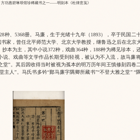
1 方功惠碧琳琅馆珍稀藏书之一——明刻本《杜律意笺》
28种、5368册。马廉，生于光绪十九年（1893），卒于民国二十
藏书家，曾任北平师范大学、北京大学教授，继鲁迅之后在北京
本为主，其中小说372种，戏曲364种，188种为稀见珍本，
小说、戏曲等文学作品长期受到轻视，被认为不入流，故马廉
雅之堂”。其后因收得当时被视为孤本的明万历年间王慎修刻四卷
堂主人”。马氏书多钤“鄞马廉字隅卿所藏书”“不登大雅之堂” “