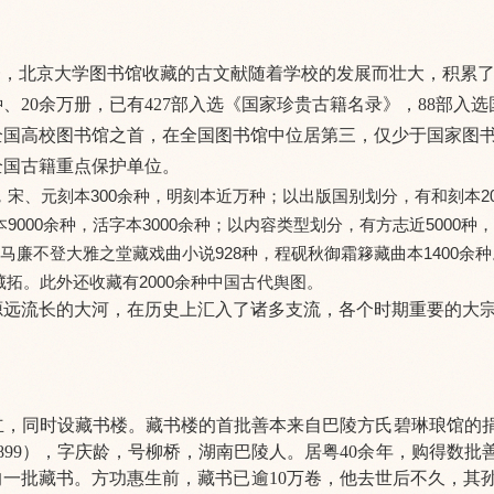
，北京大学图书馆收藏的古文献随着学校的发展而壮大，积累了
种、20余万册，已有427部入选《国家珍贵古籍名录》，88部入
全国高校图书馆之首，在全国图书馆中位居第三，仅少于国家图
全国古籍重点保护单位。
，宋、元刻本300余种，明刻本近万种；以出版国别划分，有和刻本20
000余种，活字本3000余种；以内容类型划分，有方志近5000种，
马廉不登大雅之堂藏戏曲小说928种，程砚秋御霜簃藏曲本1400余
拓。此外还收藏有2000余种中国古代舆图。
源远流长的大河，在历史上汇入了诸多支流，各个时期重要的大
成立，同时设藏书楼。藏书楼的首批善本来自巴陵方氏碧琳琅馆的
899），字庆龄，号柳桥，湖南巴陵人。居粤40余年，购得数批
的一批藏书。方功惠生前，藏书已逾10万卷，他去世后不久，其