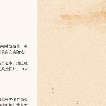
清翰林院编修，参
《云自在龛随笔》
乃至孤本。缪氏藏
堂拓片。1952
湖北有奖债券局会
由政府拨归北京大