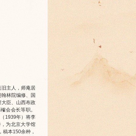
庵旧主人，师庵居
朝翰林院编修、国
察大臣、山西布政
商榷会会长等职。
1939年）将李
册，为北京大学馆
，稿本150余种，