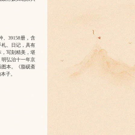
、39158册，含
手札、日记，具有
本，写刻精美，堪
，明弘治十一年京
插图本。《脂砚斋
的本子。