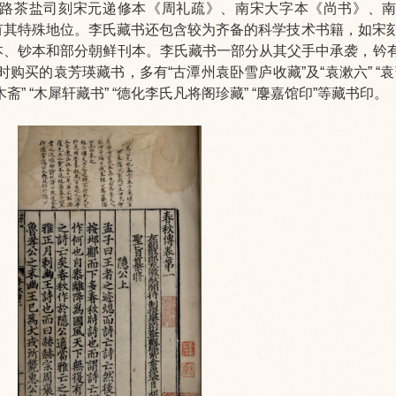
路茶盐司刻宋元递修本《周礼疏》、南宋大字本《尚书》、
有其特殊地位。李氏藏书还包含较为齐备的科学技术书籍，如宋
、钞本和部分朝鲜刊本。李氏藏书一部分从其父手中承袭，钤有“
购买的袁芳瑛藏书，多有“古潭州袁卧雪庐收藏”及“袁漱六” “袁
 “木犀轩藏书” “德化李氏凡将阁珍藏” “麐嘉馆印”等藏书印。