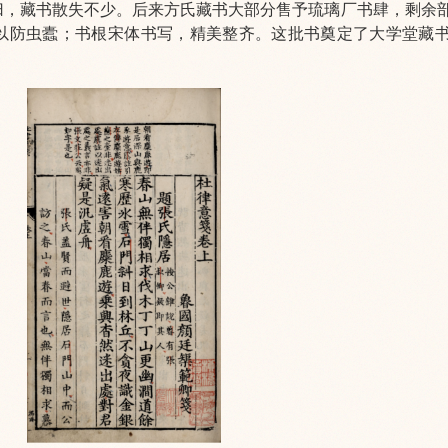
归，藏书散失不少。后来方氏藏书大部分售予琉璃厂书肆，剩余
以防虫蠹；书根宋体书写，精美整齐。这批书奠定了大学堂藏