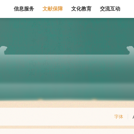
信息服务
文献保障
文化教育
交流互动
馆藏目录
论文、书、报告
数据库
电子图书和电子
机构知识库
馆际互借
新书通报
专利数据
站内搜索
字体
藏目录检索
论文、书刊、报告检索
数据库导航
电子图书和电子期刊