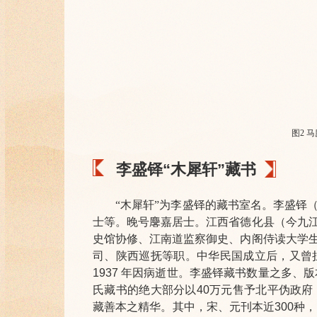
图2 
李盛铎“木犀轩”藏书
“木犀轩”为李盛铎的藏书室名。
李盛铎
士等。晚号麐嘉居士。江西省德化县（今九
史馆协修、江南道监察御史、内阁侍读大学
司、陕西巡抚等职。中华民国成立后，又曾
1937
年因病逝世。
李盛铎藏书数量之多、版
氏藏书的绝大部分以40万元售予北平伪政府，
藏善本之精华。其中，宋、元刊本近300种，