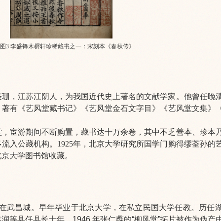
图3 李盛铎木樨轩珍稀藏书之一：宋刻本《春秋传》
又字筱珊，江苏江阴人，为我国近代史上著名的文献学家。他曾任晚
，著有《艺风堂藏书记》《艺风堂金石文字目》《艺风堂文集》
堂，宦游期间不断购置，藏书达十万余卷，其中不乏善本、珍本
入公藏机构。1925年，北京大学研究所国学门购得缪荃孙的艺风
北京大学图书馆收藏。
，出生在武昌城。早年毕业于北京大学，在私立民国大学任教。历任
等县任县长十年。1946 年张仁蠡的“柳风堂”拓片被作为伪产