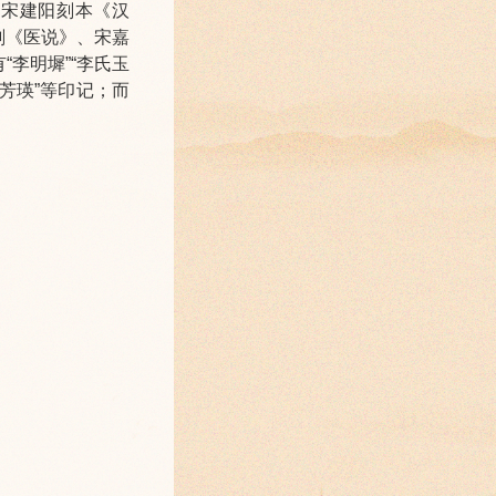
南宋建阳刻本《汉
刻《医说》、宋嘉
李明墀”“李氏玉
芳瑛”等印记；而