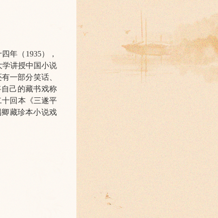
四年（1935），
大学讲授中国小说
还有一部分笑话、
将自己的藏书戏称
二十回本《三遂平
隅卿藏珍本小说戏