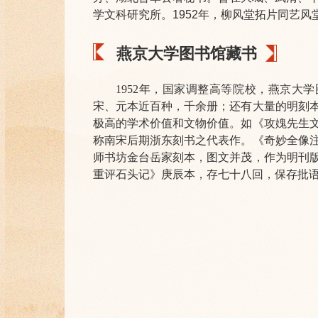
学文科研究所。
1952年，柳风堂拓片同艺
燕京大学图书馆藏书
1952年，国家调整高等院校，燕京大学
宋、元本近百种，千余册；还有大量的明刻
极高的学术价值和文物价值。如《攻媿先生
称南宋后期浙东刻书之代表作。《奇妙全像
师书坊金台岳家刻本，图文并茂，作为明刊
重评石头记》庚辰本，存七十八回，保存批