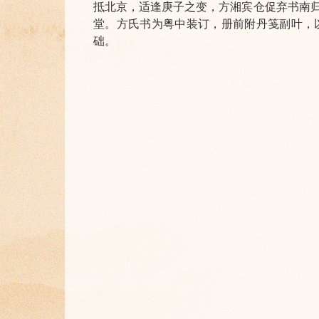
抵北京，适逢庚子之变，方湘宾仓促弃书南
堂。方氏书为粤中装订，册前附丹笺副叶，
础。