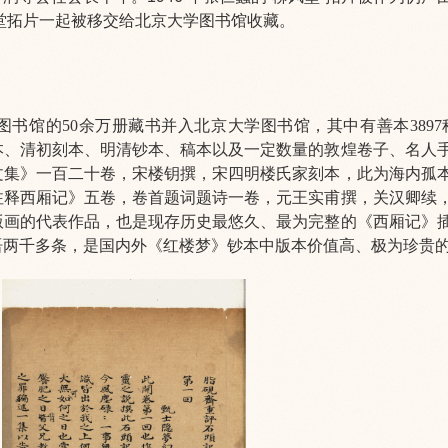
风堂拓片一起被移交给北京大学图书馆收藏。
图书馆的50余万册藏书并入北京大学图书馆，其中有善本3897种
本、清初刻本、明清钞本、稿本以及一定数量的敦煌卷子、名人
文集》一百二十卷，宋楼钥撰，宋四明楼氏家刻本，此为海内孤
注释西厢记》五卷，卷首题词题诗一卷，元王实甫撰，关汉卿续
版画的代表作品，也是现存历史最悠久、最为完整的《西厢记》
语两千多条，是国内外《红楼梦》钞本中版本价值高、极为珍贵