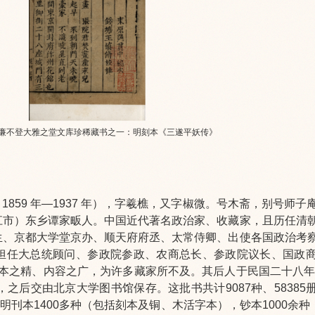
马廉不登大雅之堂文库珍稀藏书之一：明刻本《三遂平妖传》
（
1859
年—
1937
年），字羲樵，又字椒微。号木斋，别号师子
江市）东乡谭家畈人。中国近代著名政治家、收藏家，且历任清
生、京都大学堂京办、顺天府府丞、太常侍卿、出使各国政治考
担任大总统顾问、参政院参政、农商总长、参政院议长、国政
本之精、内容之广，为许多藏家所不及。其后人于民国二十八年（
之后交由北京大学图书馆保存。这批书共计9087种、58385
明刊本1400多种（包括刻本及铜、木活字本），钞本1000余种