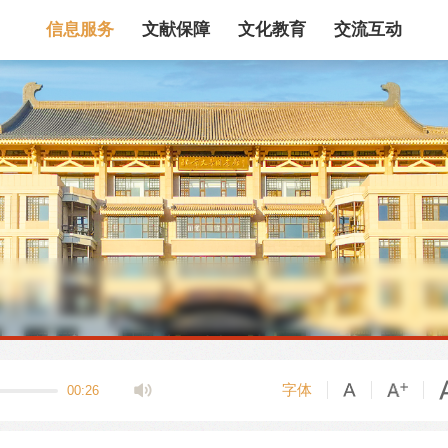
信息服务
文献保障
文化教育
交流互动
馆藏目录
论文、书、报告
数据库
电子图书和电子
机构知识库
馆际互借
新书通报
专利数据
站内搜索
字体
00:26
藏目录检索
论文、书刊、报告检索
数据库导航
电子图书和电子期刊