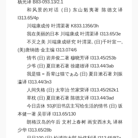
杨光译 B83-093.13/2.1
和风景的对话 (日) 东山魁夷著 陈德文译
I313.65/4p
川端康成传 叶渭渠著 K833.1356/3h
我在美丽的日本 川端康成 叶渭渠译 I313.65/3e
不灭之美 川端康成研究 叶渭渠, (日)千叶宣一,
(美)唐纳德·金主编 I313.074/6
情书 (日) 岩井俊二著 穆晓芳译 I313.45/253b
少爷 (日) 夏目漱石著 徐建雄译 I313.44/3ab
我是猫 = 吾辈は猫でぁゐ (日) 夏目漱石著 刘振
瀛译 I313.44/3n3
人间失格 (日) 太宰治 竺家荣译 I313.45/262k1
草枕 (日) 夏目漱石著 陈德文译 I313.44/3ad
今日店休 93岁旧书店主写给生活的情书 (日) 坂
本健一著 吴菲译 I313.65/130
朗格汉岛的午后 文村上春树 画安西水丸 译林
少华 I313.65/28b
日日100 (日) 松浦弥太郎 叶伟利译 I313.65/97a