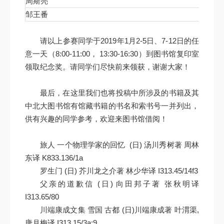
周斯亮
北京大
邹王番
北京大
请以上参赛同学于2019年1月2-5日、7-12日的任
意一天（8:00-11:00， 13:30-16:30）到图书馆复印室
领取纪念奖。请同学们尽快前来领获，谢谢大家！
最后，在这里我们也将投稿中所涉及的书籍及其
中北大图书馆有馆藏书籍的书名和索书号一并列出，
供有兴趣的同学参考，欢迎来图书馆借阅！
旅人 一个物理学家的回忆 (日) 汤川秀树著 周林
东译 K833.136/1a
罗生门 (日) 芥川龙之介著 林少华译 I313.45/14f3
父亲的道歉信 (日) 向田邦子著 张秋明译
I313.65/80
川端康成文集 雪国 古都 (日)川端康成著 叶渭渠,
唐月梅译 I313.15/3a:9