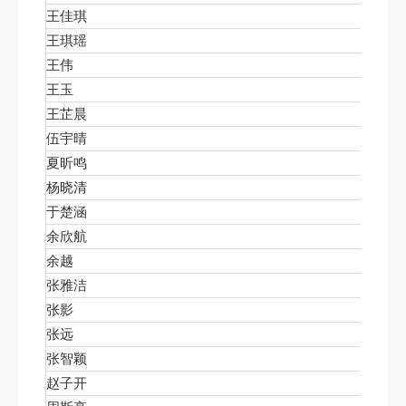
王佳琪
北京大
王琪瑶
北京大
王伟
北京大
王玉
北大物
王芷晨
中文系
伍宇晴
北京大
夏昕鸣
北京大
杨晓清
北京大
于楚涵
北京大
余欣航
北京大
余越
北京大
张雅洁
北京大
张影
北京大
张远
人口研
张智颖
北京大
赵子开
法学院