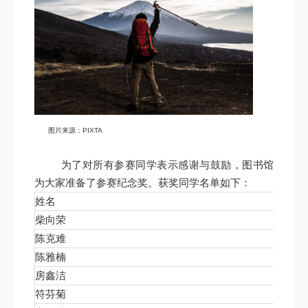
图片来源：
PIXTA
为了对所有参赛同学表示感谢与鼓励，图书馆
为大家准备了参赛纪念奖。获奖同学名单如下：
姓名
院系
柴向荣
北京大
陈克难
医学部
陈雅楠
北京大
房鑫洁
北京大
符芬菊
北京大