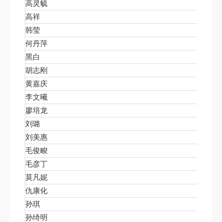
高灵毓
北京大
高祥
北京大
韩莹
北京大
何丹萍
北京大
黑白
北京大
胡志刚
国际法
黄嘉庆
中文系
李文曦
北京大
廖培龙
北京大
刘璐
北京大
刘美惠
北京大
毛俊畯
北京大
毛彦丁
北京大
莫凡妮
北京大
仇康化
北京大
孙琪
北京大
孙绮明
城市与