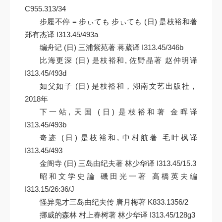
C955.313/34
步履不停 = 步ぃても 步ぃても (日) 是枝裕和著
郑有杰译 I313.45/493a
编舟记 (日) 三浦紫苑著 蒋葳译 I313.45/346b
比海更深 (日) 是枝裕和, 佐野晶著 赵仲明译
I313.45/493d
如父如子 (日) 是枝裕和，湖南文艺出版社，
2018年
下一站, 天国 (日) 是枝裕和著 金晖译
I313.45/493b
奇迹 (日) 是枝裕和, 中村航著 毛叶枫译
I313.45/493
金阁寺 (日) 三岛由纪夫著 林少华译 I313.45/15.3
昭和文学史論 磯田光一著 高橋英夫編
I313.15/26:36/J
怪异鬼才三岛由纪夫传 唐月梅著 K833.1356/2
挪威的森林 村上春树著 林少华译 I313.45/128g3