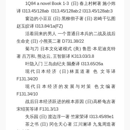
1Q84 a novel Book 1-3 (日) 春上村树著 施小炜
译 I313.45/128ab I313.45/128ab:2 I313.45/128ab:3
窗边的小豆豆 (日) 黑柳彻子著 (日) 岩崎千弘图
赵玉皎译 I313.84/1a(FZ)
活着回来的男人 一个普通日本兵的二战及战后
生命史 (日) 小熊英二著 D731.38/22
菊与刀 日本文化诸模式 (美) 鲁思·本尼迪克特
著 吕万和, 熊达云, 王智新译 K313.03/3.8
叶隐入门 三岛由纪夫 隰桑译 I313.65/26a
现代日本经济 (日)林直道著 色 文等译
F131.34/20
现代日本经济的发展与对策 色文编著
F131.34/10
战后日本经济跃进的根本原因 (日)高桥龟吉著
宋绍英等译 F131.3/13
失乐园 (日) 渡边淳一著 竺家荣译 I313.45/89e1
茶之书 (日) 冈仓天心著 江川澜译 九鬼周造著