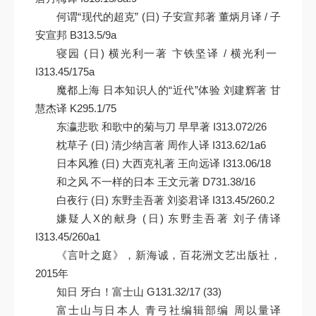
何谓“现代的超克” (日) 子安宣邦著 董炳月译 / 子
安宣邦 B313.5/9a
寝园 (日) 横光利一著 卞铁坚译 / 横光利一
I313.45/175a
魔都上海 日本知识人的“近代”体验 刘建辉著 甘
慧杰译 K295.1/75
东瀛悲歌 和歌中的菊与刀 早早著 I313.072/26
枕草子 (日) 清少纳言著 周作人译 I313.62/1a6
日本风雅 (日) 大西克礼著 王向远译 I313.06/18
和之风 不一样的日本 王文元著 D731.38/16
白夜行 (日) 东野圭吾著 刘姿君译 I313.45/260.2
嫌疑人X的献身 (日) 东野圭吾著 刘子倩译
I313.45/260a1
《言叶之庭》，新海诚，百花洲文艺出版社，
2015年
知日 牙白！富士山 G131.32/17 (33)
富士山与日本人 青弓社编辑部编 周以量译