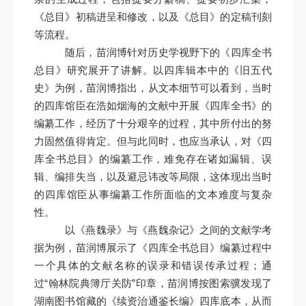
《总目》初稿进呈和修改，以及《总目》的定稿刊刻
等流程。
随后，苗润博针对历史学视野下的《四库全书
总目》研究展开了讲解。以四库辑本中的《旧五代
史》为例，苗润博指出，从文本细节可以看到，当时
的四库馆臣在浩如烟海的文献中开展《四库全书》的
编纂工作，经历了十分艰辛的过程，其中所付出的努
力固然值得肯定。但与此同时，也应当承认，对《四
库全书总目》的编纂工作，难免存在诸如漏辑、误
辑、编排失当，以及避忌讳改等局限，这体现出当时
的四库馆臣从事编纂工作所面临的文本难度与复杂
性。
以《燕魏录》与《燕魏杂记》之间的文献学考
据为例，苗润博展示了《四库全书总目》编纂过程中
一个具体的文献名称的误录和错误传承过程；通
过“翰林院典簿厅关防”印章，苗润博按图索骥发现了
湖南图书馆藏的《续资治通鉴长编》四库底本，从而