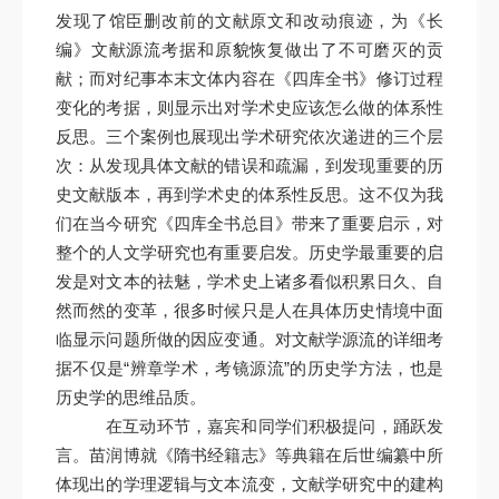
发现了馆臣删改前的文献原文和改动痕迹，为《长
编》文献源流考据和原貌恢复做出了不可磨灭的贡
献；而对纪事本末文体内容在《四库全书》修订过程
变化的考据，则显示出对学术史应该怎么做的体系性
反思。三个案例也展现出学术研究依次递进的三个层
次：从发现具体文献的错误和疏漏，到发现重要的历
史文献版本，再到学术史的体系性反思。这不仅为我
们在当今研究《四库全书总目》带来了重要启示，对
整个的人文学研究也有重要启发。历史学最重要的启
发是对文本的祛魅，学术史上诸多看似积累日久、自
然而然的变革，很多时候只是人在具体历史情境中面
临显示问题所做的因应变通。对文献学源流的详细考
据不仅是“辨章学术，考镜源流”的历史学方法，也是
历史学的思维品质。
在互动环节，嘉宾和同学们积极提问，踊跃发
言。苗润博就《隋书经籍志》等典籍在后世编纂中所
体现出的学理逻辑与文本流变，文献学研究中的建构