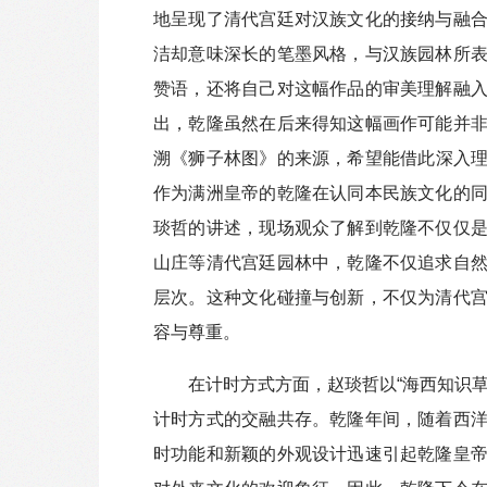
地呈现了清代宫廷对汉族文化的接纳与融
洁却意味深长的笔墨风格，与汉族园林所
赞语，还将自己对这幅作品的审美理解融
出，乾隆虽然在后来得知这幅画作可能并
溯《狮子林图》的来源，希望能借此深入
作为满洲皇帝的乾隆在认同本民族文化的
琰哲的讲述，现场观众了解到乾隆不仅仅
山庄等清代宫廷园林中，乾隆不仅追求自
层次。这种文化碰撞与创新，不仅为清代
容与尊重。
在计时方式方面，赵琰哲以“海西知识
计时方式的交融共存。乾隆年间，随着西
时功能和新颖的外观设计迅速引起乾隆皇