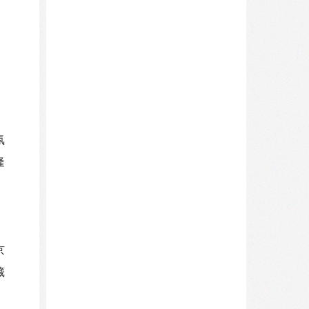
氛
隆
京
藏
》