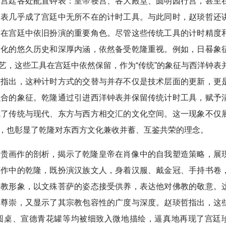
在宫廷各处配置钟表：皇帝寝宫、各大殿堂、圆明园行宫，甚至
钟表几乎成了宫廷中无所不在的计
时工具。与此同时，赵琰哲还
漏在宫廷中依旧扮演的重要角色。尽管这些传统工具的计时精度
文化的悠久历史和深厚内涵，依然备受乾隆重视。例如，日晷象
艺，这些工具在宫廷中依然保留，作为“传统”的象征与西洋钟表
哲指出，这种计时方式的交替与并存不仅是技术层面的更新，更
融合的象征。乾隆通过引进西洋钟表并保留传统计时工具，赋予
成了传统与现代、东方与西方相交汇的文化空间。这一现象不仅
，也彰显了乾隆对东西方文化兼收并蓄、互鉴共荣的理念。
珍贵画作的剖析，揭示了乾隆皇帝在肖像中的自我塑造策略，展
画作中的乾隆，既扮演汉族文人，身着汉服、戴金冠、手持书卷
宗教形象，以文殊菩萨的姿态接受供养，表达他对佛教的敬意。
的尊崇，又显示了其宗教包容性的广度与深度。赵琰哲指出，这
圆桌、宣德青花罐等均被细致入微地描绘，逼真地再现了宫廷