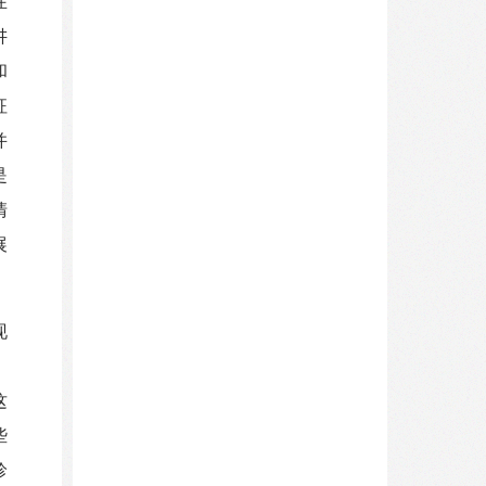
在
讲
和
征
并
是
清
展
现
，
这
些
珍