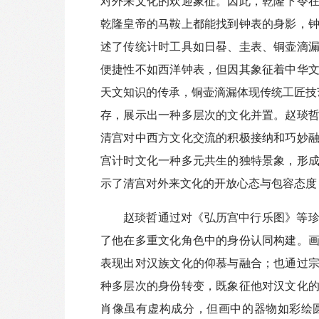
对外来文化的欢迎象征。因此，乾隆下令
乾隆皇帝的马鞍上都能找到钟表的身影，
述了传统计时工具如日晷、圭表、铜壶滴
便捷性不如西洋钟表，但因其象征着中华
天文知识的传承，铜壶滴漏体现传统工匠技
存，展示出一种多层次的文化并置。赵琰
清宫对中西方文化交流的积极接纳和巧妙
宫计时文化一种多元共生的独特景象，形
示了清宫对外来文化的开放心态与包容态度
赵琰哲通过对《弘历宫中行乐图》等
了他在多重文化角色中的身份认同构建。
表现出对汉族文化的仰慕与融合；也通过
种多层次的身份转变，既象征他对汉文化
肖像虽有虚构成分，但画中的器物如彩绘