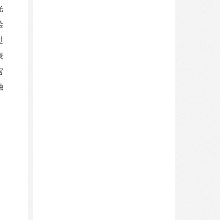
光
绘
过
表
宫
独