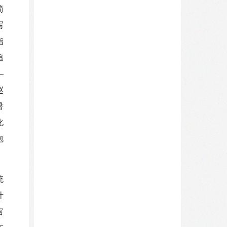
简
写
指
追
—
赵
暑
化
包
统
计
宫