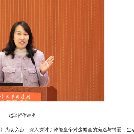
赵琰哲作讲座
图》为切入点，深入探讨了乾隆皇帝对这幅画的痴迷与钟爱，生