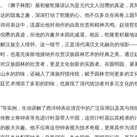
合。《狮子林图》最初被乾隆误认为是元代文人倪瓒的真迹，其
表达的隐逸之趣，深深打动了乾隆的心。他不仅多次在画卷上题
入诗词表达中，流露出他对画作的由衷欣赏和精神共鸣。赵琰哲
非倪瓒的真迹，但他的兴趣并未因此减退。相反，乾隆更积极地
理解汉族文人情怀。这一细节，正是清代满汉文化融合的缩影—
同时，也毫无保留地接纳并欣赏汉族园林艺术的经典之美。通过
是对汉族园林的欣赏者，更是文化创新的实践者。在圆明园、避
然山水的韵味，还融入了满族狩猎传统，赋予园林空间更多的文
宫廷艺术增添了多彩的韵味，也展现了清代统治者对多元文化的
草”等实例，生动讲解了西洋钟表在清宫中的广泛应用以及其与传
洋传教士将钟表等先进计时器带入中国，这些计时器以其精准的
帝的极大兴趣。他不仅将这些钟表视为技术奇观，更将其作为清