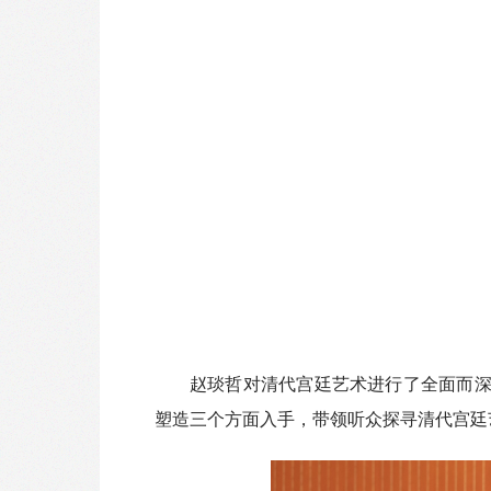
赵琰哲对清代宫廷艺术进行了全面而
塑造三个方面入手，带领听众探寻清代宫廷