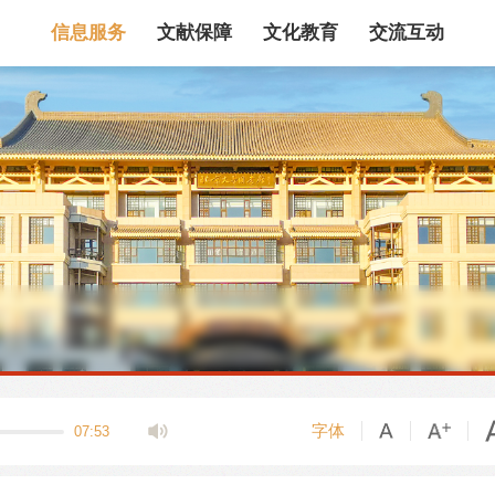
信息服务
文献保障
文化教育
交流互动
馆藏目录
论文、书、报告
数据库
电子图书和电子
机构知识库
馆际互借
新书通报
专利数据
站内搜索
字体
07:53
藏目录检索
论文、书刊、报告检索
数据库导航
电子图书和电子期刊