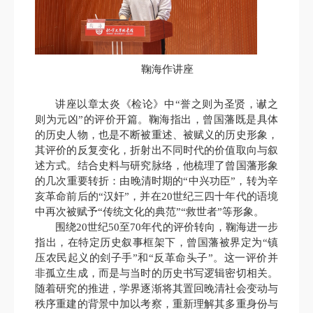
鞠海作讲座
讲座以章太炎《检论》中“誉之则为圣贤，谳之
则为元凶”的评价开篇。鞠海指出，曾国藩既是具体
的历史人物，也是不断被重述、被赋义的历史形象，
其评价的反复变化，折射出不同时代的价值取向与叙
述方式。结合史料与研究脉络，他梳理了曾国藩形象
的几次重要转折：由晚清时期的“中兴功臣”，转为辛
亥革命前后的“汉奸”，并在20世纪三四十年代的语境
中再次被赋予“传统文化的典范”“救世者”等形象。
围绕20世纪50至70年代的评价转向，鞠海进一步
指出，在特定历史叙事框架下，曾国藩被界定为“镇
压农民起义的刽子手”和“反革命头子”。这一评价并
非孤立生成，而是与当时的历史书写逻辑密切相关。
随着研究的推进，学界逐渐将其置回晚清社会变动与
秩序重建的背景中加以考察，重新理解其多重身份与