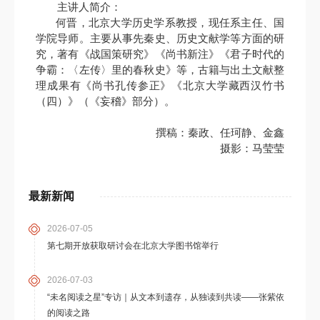
主讲人简介：
何晋，北京大学历史学系教授，现任系主任、国
学院导师。主要从事先秦史、历史文献学等方面的研
究，著有《战国策研究》《尚书新注》《君子时代的
争霸：〈左传〉里的春秋史》等，古籍与出土文献整
理成果有《尚书孔传参正》《北京大学藏西汉竹书
（四）》（《妄稽》部分）。
撰稿：秦政、任珂静、金鑫
摄影：马莹莹
最新新闻
2026-07-05
第七期开放获取研讨会在北京大学图书馆举行
2026-07-03
“未名阅读之星”专访｜从文本到遗存，从独读到共读——张紫依
的阅读之路