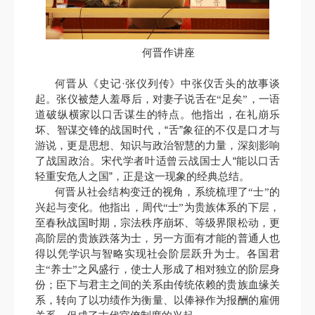
何晋作讲座
·
何晋从《史记
张仪列传》中张仪舌头的故事谈
起。张仪被楚人羞辱后，对妻子说舌在“足矣”，一语
道破纵横家以口舌谋生的特点。他指出，在礼崩乐
“
”
坏、智谋交锋的战国时代，
舌
象征的不仅是口才与
游说，更是思想、知识与政治智慧的力量，深刻影响
“
了战国政治。宋代学者叶适曾云战国士人
能以口舌
”
轻重安危人之国
，正是这一现象的经典总结。
何晋从社会结构变迁的视角，系统梳理了
“
士
”
的
兴起与变化。他指出，周代
“
士
”
为贵族体系的下层，
至春秋战国时期，宗法秩序崩坏、等级界限松动，更
高阶层的贵族跌落为士，另一方面有才能的普通人也
得以凭学识与智略实现社会阶层跃升为士。各国君
主
“
养士
”
之风盛行，使士人形成了相对独立的阶层身
份；臣下与君主之间的关系由传统依赖的贵族血缘关
系，转向了以功绩作为衡量、以俸禄作为报酬的雇佣