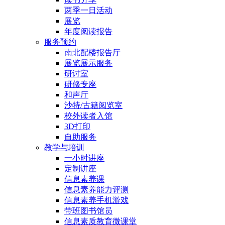
两季一日活动
展览
年度阅读报告
服务预约
南北配楼报告厅
展览展示服务
研讨室
研修专座
和声厅
沙特/古籍阅览室
校外读者入馆
3D打印
自助服务
教学与培训
一小时讲座
定制讲座
信息素养课
信息素养能力评测
信息素养手机游戏
带班图书馆员
信息素质教育微课堂