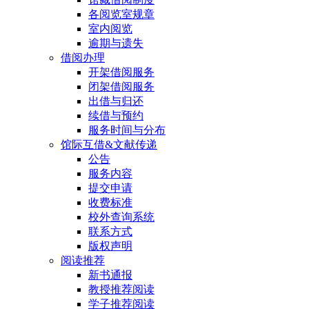
各阅览室规章
室内阅览
逾期与遗失
借阅办理
开架借阅服务
闭架借阅服务
出借与归还
续借与预约
服务时间与分布
馆际互借&文献传递
公告
服务内容
提交申请
收费标准
校外查询系统
联系方式
版权声明
阅读推荐
新书通报
教授推荐阅读
学子推荐阅读