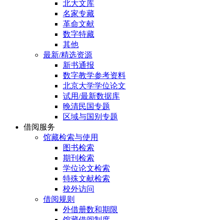
北大文库
名家专藏
革命文献
数字特藏
其他
最新/精选资源
新书通报
数字教学参考资料
北京大学学位论文
试用/最新数据库
晚清民国专题
区域与国别专题
借阅服务
馆藏检索与使用
图书检索
期刊检索
学位论文检索
特殊文献检索
校外访问
借阅规则
外借册数和期限
馆藏借阅制度