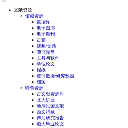
文献资源
馆藏资源
数据库
电子图书
电子期刊
古籍
视频/音频
随书光盘
工具与软件
学位论文
报纸
统计数据/研究数据
档案
特色资源
古文献资源库
北大讲座
晚清民国文献
西文特藏
博后研究报告
燕大毕业论文