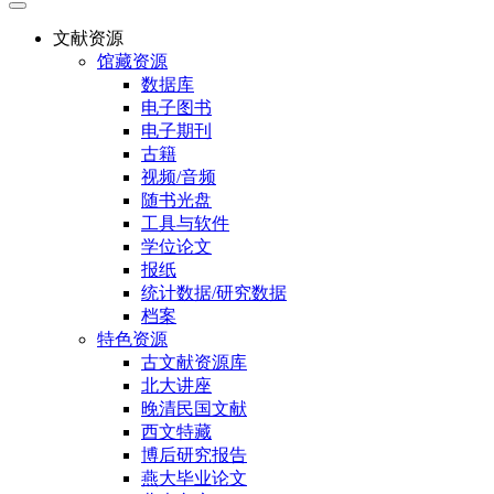
文献资源
馆藏资源
数据库
电子图书
电子期刊
古籍
视频/音频
随书光盘
工具与软件
学位论文
报纸
统计数据/研究数据
档案
特色资源
古文献资源库
北大讲座
晚清民国文献
西文特藏
博后研究报告
燕大毕业论文