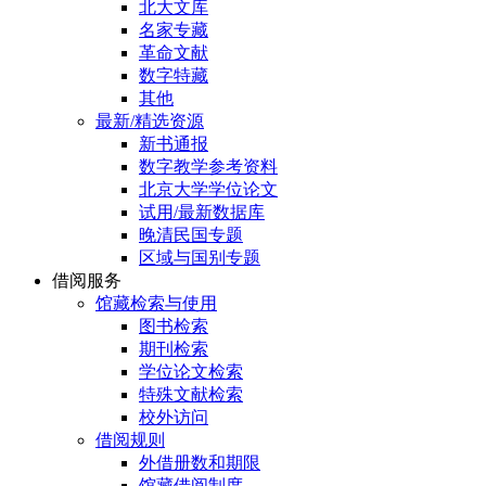
北大文库
名家专藏
革命文献
数字特藏
其他
最新/精选资源
新书通报
数字教学参考资料
北京大学学位论文
试用/最新数据库
晚清民国专题
区域与国别专题
借阅服务
馆藏检索与使用
图书检索
期刊检索
学位论文检索
特殊文献检索
校外访问
借阅规则
外借册数和期限
馆藏借阅制度