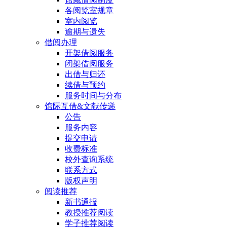
各阅览室规章
室内阅览
逾期与遗失
借阅办理
开架借阅服务
闭架借阅服务
出借与归还
续借与预约
服务时间与分布
馆际互借&文献传递
公告
服务内容
提交申请
收费标准
校外查询系统
联系方式
版权声明
阅读推荐
新书通报
教授推荐阅读
学子推荐阅读