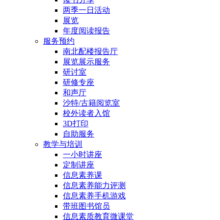
两季一日活动
展览
年度阅读报告
服务预约
南北配楼报告厅
展览展示服务
研讨室
研修专座
和声厅
沙特/古籍阅览室
校外读者入馆
3D打印
自助服务
教学与培训
一小时讲座
定制讲座
信息素养课
信息素养能力评测
信息素养手机游戏
带班图书馆员
信息素质教育微课堂