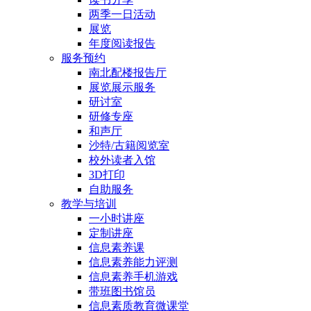
两季一日活动
展览
年度阅读报告
服务预约
南北配楼报告厅
展览展示服务
研讨室
研修专座
和声厅
沙特/古籍阅览室
校外读者入馆
3D打印
自助服务
教学与培训
一小时讲座
定制讲座
信息素养课
信息素养能力评测
信息素养手机游戏
带班图书馆员
信息素质教育微课堂