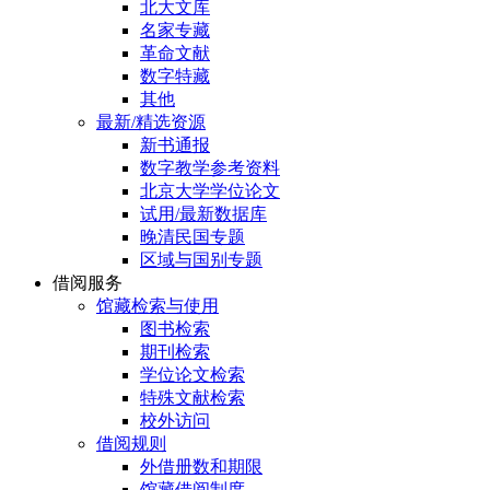
北大文库
名家专藏
革命文献
数字特藏
其他
最新/精选资源
新书通报
数字教学参考资料
北京大学学位论文
试用/最新数据库
晚清民国专题
区域与国别专题
借阅服务
馆藏检索与使用
图书检索
期刊检索
学位论文检索
特殊文献检索
校外访问
借阅规则
外借册数和期限
馆藏借阅制度