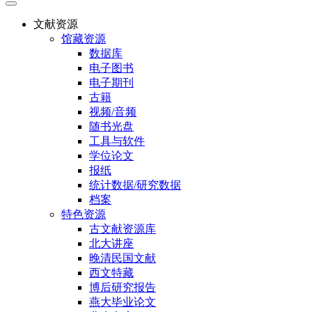
文献资源
馆藏资源
数据库
电子图书
电子期刊
古籍
视频/音频
随书光盘
工具与软件
学位论文
报纸
统计数据/研究数据
档案
特色资源
古文献资源库
北大讲座
晚清民国文献
西文特藏
博后研究报告
燕大毕业论文