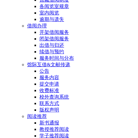
各阅览室规章
室内阅览
逾期与遗失
借阅办理
开架借阅服务
闭架借阅服务
出借与归还
续借与预约
服务时间与分布
馆际互借&文献传递
公告
服务内容
提交申请
收费标准
校外查询系统
联系方式
版权声明
阅读推荐
新书通报
教授推荐阅读
学子推荐阅读