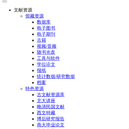
文献资源
馆藏资源
数据库
电子图书
电子期刊
古籍
视频/音频
随书光盘
工具与软件
学位论文
报纸
统计数据/研究数据
档案
特色资源
古文献资源库
北大讲座
晚清民国文献
西文特藏
博后研究报告
燕大毕业论文