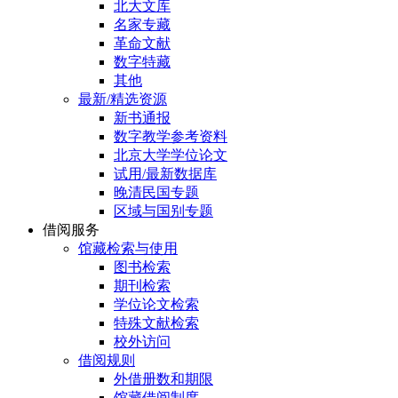
北大文库
名家专藏
革命文献
数字特藏
其他
最新/精选资源
新书通报
数字教学参考资料
北京大学学位论文
试用/最新数据库
晚清民国专题
区域与国别专题
借阅服务
馆藏检索与使用
图书检索
期刊检索
学位论文检索
特殊文献检索
校外访问
借阅规则
外借册数和期限
馆藏借阅制度