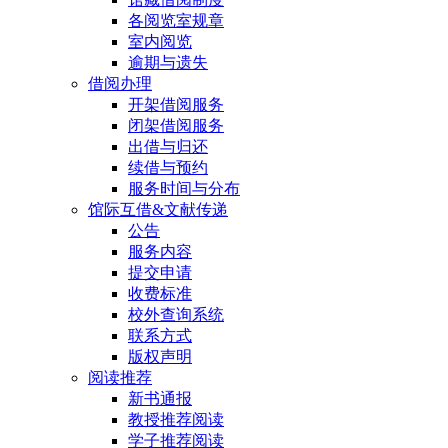
各阅览室规章
室内阅览
逾期与遗失
借阅办理
开架借阅服务
闭架借阅服务
出借与归还
续借与预约
服务时间与分布
馆际互借&文献传递
公告
服务内容
提交申请
收费标准
校外查询系统
联系方式
版权声明
阅读推荐
新书通报
教授推荐阅读
学子推荐阅读