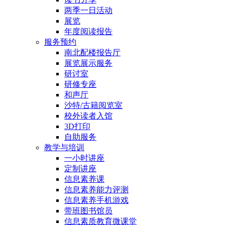
两季一日活动
展览
年度阅读报告
服务预约
南北配楼报告厅
展览展示服务
研讨室
研修专座
和声厅
沙特/古籍阅览室
校外读者入馆
3D打印
自助服务
教学与培训
一小时讲座
定制讲座
信息素养课
信息素养能力评测
信息素养手机游戏
带班图书馆员
信息素质教育微课堂