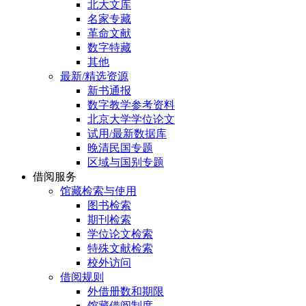
北大文库
名家专藏
革命文献
数字特藏
其他
最新/精选资源
新书通报
数字教学参考资料
北京大学学位论文
试用/最新数据库
晚清民国专题
区域与国别专题
借阅服务
馆藏检索与使用
图书检索
期刊检索
学位论文检索
特殊文献检索
校外访问
借阅规则
外借册数和期限
馆藏借阅制度