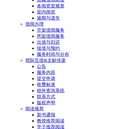
各阅览室规章
室内阅览
逾期与遗失
借阅办理
开架借阅服务
闭架借阅服务
出借与归还
续借与预约
服务时间与分布
馆际互借&文献传递
公告
服务内容
提交申请
收费标准
校外查询系统
联系方式
版权声明
阅读推荐
新书通报
教授推荐阅读
学子推荐阅读