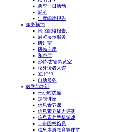
两季一日活动
展览
年度阅读报告
服务预约
南北配楼报告厅
展览展示服务
研讨室
研修专座
和声厅
沙特/古籍阅览室
校外读者入馆
3D打印
自助服务
教学与培训
一小时讲座
定制讲座
信息素养课
信息素养能力评测
信息素养手机游戏
带班图书馆员
信息素质教育微课堂