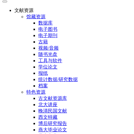
文献资源
馆藏资源
数据库
电子图书
电子期刊
古籍
视频/音频
随书光盘
工具与软件
学位论文
报纸
统计数据/研究数据
档案
特色资源
古文献资源库
北大讲座
晚清民国文献
西文特藏
博后研究报告
燕大毕业论文