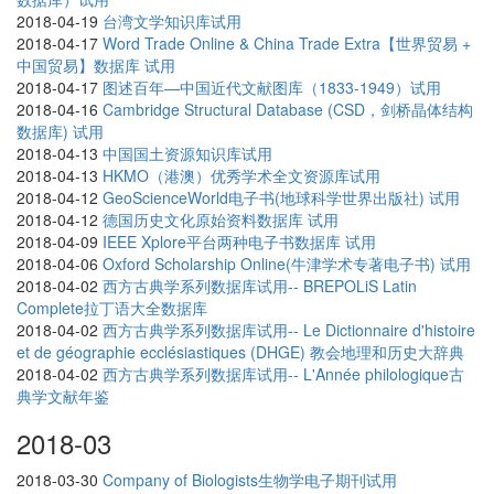
2018-04-19
台湾文学知识库试用
2018-04-17
Word Trade Online & China Trade Extra【世界贸易 +
中国贸易】数据库 试用
2018-04-17
图述百年—中国近代文献图库（1833-1949）试用
2018-04-16
Cambridge Structural Database (CSD，剑桥晶体结构
数据库) 试用
2018-04-13
中国国土资源知识库试用
2018-04-13
HKMO（港澳）优秀学术全文资源库试用
2018-04-12
GeoScienceWorld电子书(地球科学世界出版社) 试用
2018-04-12
德国历史文化原始资料数据库 试用
2018-04-09
IEEE Xplore平台两种电子书数据库 试用
2018-04-06
Oxford Scholarship Online(牛津学术专著电子书) 试用
2018-04-02
西方古典学系列数据库试用-- BREPOLiS Latin
Complete拉丁语大全数据库
2018-04-02
西方古典学系列数据库试用-- Le Dictionnaire d'histoire
et de géographie ecclésiastiques (DHGE) 教会地理和历史大辞典
2018-04-02
西方古典学系列数据库试用-- L'Année philologique古
典学文献年鉴
2018-03
2018-03-30
Company of Biologists生物学电子期刊试用